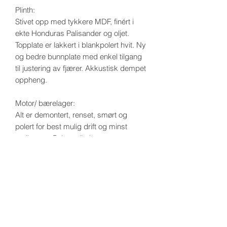
Plinth:
Stivet opp med tykkere MDF, finért i
ekte Honduras Palisander og oljet.
Topplate er lakkert i blankpolert hvit. Ny
og bedre bunnplate med enkel tilgang
til justering av fjærer. Akkustisk dempet
oppheng.
Motor/ bærelager:
Alt er demontert, renset, smørt og
polert for best mulig drift og minst
mulig støy. Polert tallerken og
innertallerken. Ny reim.
Alle komponenter i strømforsyning er
byttet.
TP-13A Kugelarm:
Alle deler er demontert, renset, polert
og smørt der det skal smøres.