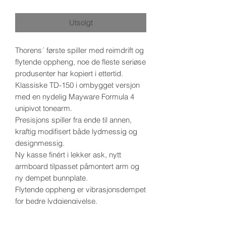
Utsolgt
Thorens´ første spiller med reimdrift og
flytende oppheng, noe de fleste seriøse
produsenter har kopiert i ettertid.
Klassiske TD-150 i ombygget versjon
med en nydelig Mayware Formula 4
unipivot tonearm.
Presisjons spiller fra ende til annen,
kraftig modifisert både lydmessig og
designmessig.
Ny kasse finért i lekker ask, nytt
armboard tilpasset påmontert arm og
ny dempet bunnplate.
Flytende oppheng er vibrasjonsdempet
for bedre lydgjengivelse.
Medfølgende nyprodusert lokk (ikke
hengslet) og en fantastisk Nagaoka