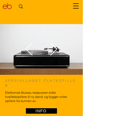
S P E S I A L L A G E T P L A T E S P I L L E
R
Elektronisk Bureau restaurerer eldre
kvalitetsspillere til ny stand, og bygger unike
spillere fra bunnen av.
INFO